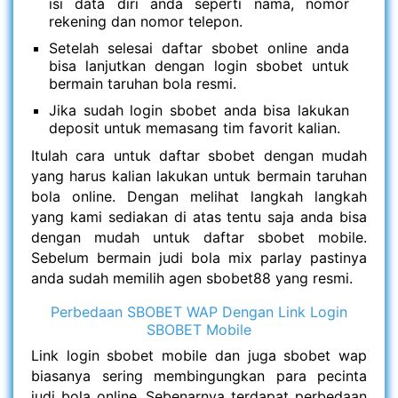
isi data diri anda seperti nama, nomor
rekening dan nomor telepon.
Setelah selesai daftar sbobet online anda
bisa lanjutkan dengan login sbobet untuk
bermain taruhan bola resmi.
Jika sudah login sbobet anda bisa lakukan
deposit untuk memasang tim favorit kalian.
Itulah cara untuk daftar sbobet dengan mudah
yang harus kalian lakukan untuk bermain taruhan
bola online. Dengan melihat langkah langkah
yang kami sediakan di atas tentu saja anda bisa
dengan mudah untuk daftar sbobet mobile.
Sebelum bermain judi bola mix parlay pastinya
anda sudah memilih agen sbobet88 yang resmi.
Perbedaan SBOBET WAP Dengan Link Login
SBOBET Mobile
Link login sbobet mobile dan juga sbobet wap
biasanya sering membingungkan para pecinta
judi bola online. Sebenarnya terdapat perbedaan