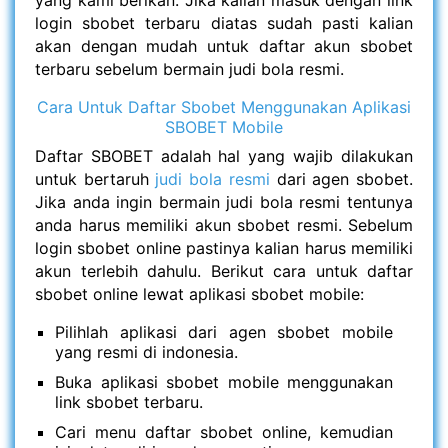
yang kami berikan. Jika kalian masuk dengan link
login sbobet terbaru diatas sudah pasti kalian
akan dengan mudah untuk daftar akun sbobet
terbaru sebelum bermain judi bola resmi.
Cara Untuk Daftar Sbobet Menggunakan Aplikasi
SBOBET Mobile
Daftar SBOBET adalah hal yang wajib dilakukan
untuk bertaruh
judi bola resmi
dari agen sbobet.
Jika anda ingin bermain judi bola resmi tentunya
anda harus memiliki akun sbobet resmi. Sebelum
login sbobet online pastinya kalian harus memiliki
akun terlebih dahulu. Berikut cara untuk daftar
sbobet online lewat aplikasi sbobet mobile:
Pilihlah aplikasi dari agen sbobet mobile
yang resmi di indonesia.
Buka aplikasi sbobet mobile menggunakan
link sbobet terbaru.
Cari menu daftar sbobet online, kemudian