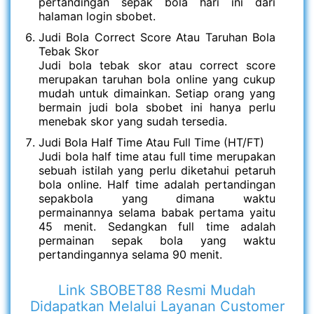
pertandingan sepak bola hari ini dari
halaman login sbobet.
Judi Bola Correct Score Atau Taruhan Bola
Tebak Skor
Judi bola tebak skor atau correct score
merupakan taruhan bola online yang cukup
mudah untuk dimainkan. Setiap orang yang
bermain judi bola sbobet ini hanya perlu
menebak skor yang sudah tersedia.
Judi Bola Half Time Atau Full Time (HT/FT)
Judi bola half time atau full time merupakan
sebuah istilah yang perlu diketahui petaruh
bola online. Half time adalah pertandingan
sepakbola yang dimana waktu
permainannya selama babak pertama yaitu
45 menit. Sedangkan full time adalah
permainan sepak bola yang waktu
pertandingannya selama 90 menit.
Link SBOBET88 Resmi Mudah
Didapatkan Melalui Layanan Customer