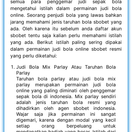
semua para penggemar judi sepak bola
mengetahui istilah dalam permainan judi bola
online. Seorang penjudi bola yang lawas bahkan
jarang memahami jenis taruhan bola sbobet yang
ada. Oleh karena itu sebelum anda daftar akun
sbobet tentu saja kalian perlu memahami istilah
yang ada. Berikut istilah paling sering dipakai
dalam permainan judi bola online sbobet resmi
yang perlu diketahui:
Judi Bola Mix Parlay Atau Taruhan Bola
Parlay
Taruhan bola parlay atau judi bola mix
parlay merupakan permainan judi bola
online yang paling diminati oleh penggemar
sepak bola di indonesia. Mix parlay sendiri
adalah jenis taruhan bola resmi yang
dihadirkan oleh agen sbobet indonesia.
Wajar saja jika permainan ini sangat
digemari, karena dengan modal yang kecil
setiap orang berpeluang untuk
mendapatkan hadiah yang besar. Istilah dari