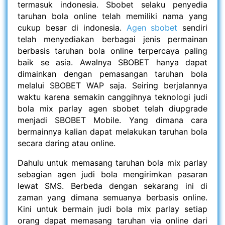
termasuk indonesia. Sbobet selaku penyedia
taruhan bola online telah memiliki nama yang
cukup besar di indonesia.
Agen sbobet
sendiri
telah menyediakan berbagai jenis permainan
berbasis taruhan bola online terpercaya paling
baik se asia. Awalnya SBOBET hanya dapat
dimainkan dengan pemasangan taruhan bola
melalui SBOBET WAP saja. Seiring berjalannya
waktu karena semakin canggihnya teknologi judi
bola mix parlay agen sbobet telah diupgrade
menjadi SBOBET Mobile. Yang dimana cara
bermainnya kalian dapat melakukan taruhan bola
secara daring atau online.
Dahulu untuk memasang taruhan bola mix parlay
sebagian agen judi bola mengirimkan pasaran
lewat SMS. Berbeda dengan sekarang ini di
zaman yang dimana semuanya berbasis online.
Kini untuk bermain judi bola mix parlay setiap
orang dapat memasang taruhan via online dari