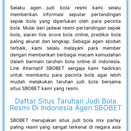
Selaku agen judi bola resmi kami selalu
memberikan informasi seputar pertandingan
sepak bola yang diperlukan oleh para pecinta
bola. Mulai dari jadwal resmi pertandingan sepak
bola, siaran live score bola online, prediksi bola
paling akurat dan lengkap. Sebagai agen sbobet
terbaik, kami selalu melayani para member
dengan memberikan berbagai macam kemudahan
dalam bermain taruhan bola online di indonesia.
Link Alternatif SBOBET sengaja kami hadirkan
untuk membantu para pecinta bola agar lebih
mudah melakukan taruhan judi bola bersama
situs SBOBET kami yang resmi.
Daftar Situs Taruhan Judi Bola
Resmi Di Indonesia Agen SBOBET
SBOBET merupakan situs judi bola mix parlay
paling resmi yang sangat terkenal di negara asia