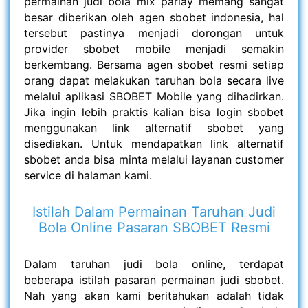
permainan judi bola mix parlay memang sangat
besar diberikan oleh agen sbobet indonesia, hal
tersebut pastinya menjadi dorongan untuk
provider sbobet mobile menjadi semakin
berkembang. Bersama agen sbobet resmi setiap
orang dapat melakukan taruhan bola secara live
melalui aplikasi SBOBET Mobile yang dihadirkan.
Jika ingin lebih praktis kalian bisa login sbobet
menggunakan link alternatif sbobet yang
disediakan. Untuk mendapatkan link alternatif
sbobet anda bisa minta melalui layanan customer
service di halaman kami.
Istilah Dalam Permainan Taruhan Judi
Bola Online Pasaran SBOBET Resmi
Dalam taruhan judi bola online, terdapat
beberapa istilah pasaran permainan judi sbobet.
Nah yang akan kami beritahukan adalah tidak